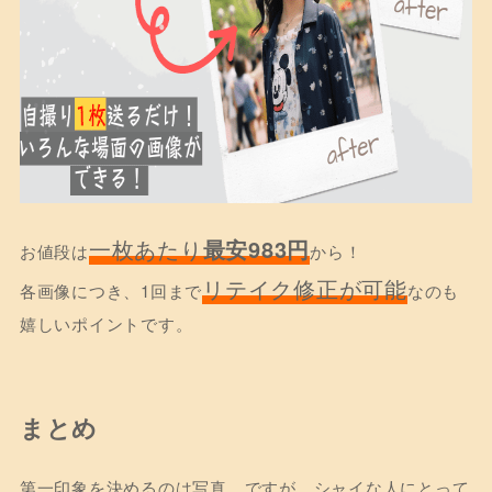
一枚あたり
最安983円
お値段は
から！
リテイク修正が可能
各画像につき、1回まで
なのも
嬉しいポイントです。
まとめ
第一印象を決めるのは写真。ですが、シャイな人にとって