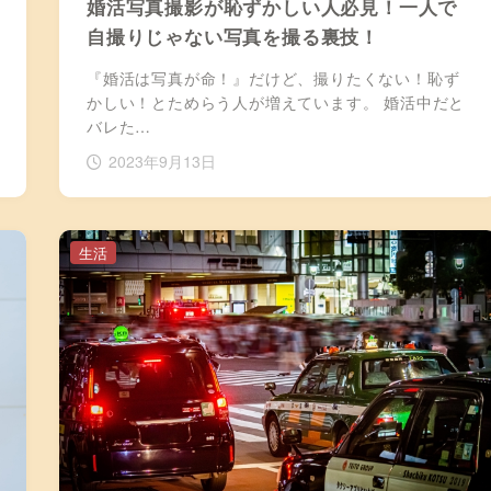
婚活写真撮影が恥ずかしい人必見！一人で
自撮りじゃない写真を撮る裏技！
『婚活は写真が命！』だけど、撮りたくない！恥ず
かしい！とためらう人が増えています。 婚活中だと
バレた…
2023年9月13日
生活