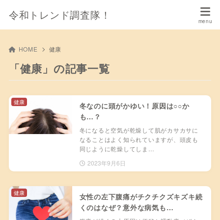
令和トレンド調査隊！
HOME
健康
「健康」の記事一覧
健康
冬なのに頭がかゆい！原因は○○か
も…？
冬になると空気が乾燥して肌がカサカサに
なることはよく知られていますが、頭皮も
同じように乾燥してしま…
2023年9月6日
健康
女性の左下腹痛がチクチクズキズキ続
くのはなぜ？意外な病気も…